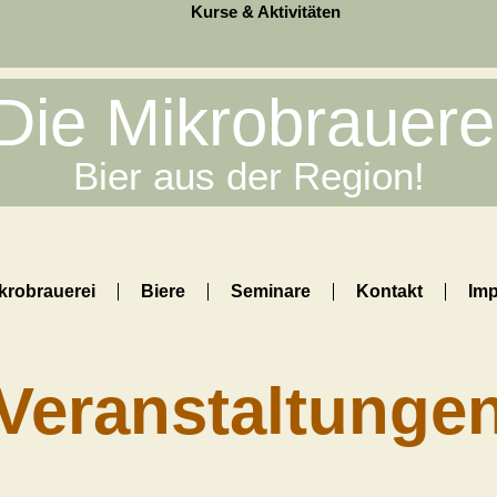
Kurse & Aktivitäten
Die Mikrobrauere
Bier aus der Region!
krobrauerei
Biere
Seminare
Kontakt
Im
Veranstaltunge