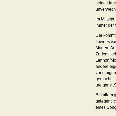
seine Lieb
unverwech
Im Mittelp
immer der 
Der kommt 
Townes van
Modern Ame
Zudem steh
Lennon/McC
andere eig
vor einige
gemacht – 
ureigene ‚
Bei allem g
gelegentli
eines Song